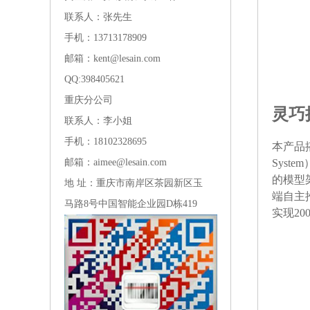
联系人：张先生
手机：13713178909
邮箱：kent@lesain.com
QQ:
398405621
重庆分公司
多场
灵巧
联系人：李小姐
DOB
手机：18102328695
本产品搭载
机器人
邮箱：aimee@lesain.com
Syst
架构，
的模型
地 址：重庆市南岸区茶园新区玉
决策。
端自主
马路8号中国智能企业园D栋419
表现出
实现20
能轻松