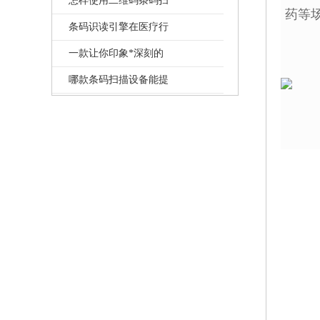
怎样使用二维码条码扫
药等
条码识读引擎在医疗行
一款让你印象*深刻的
哪款条码扫描设备能提
条码扫描机怎么样【立
条码扫描器厂家-520给
固定式条码扫描器如何
条码扫描器厂家【立象
什么是PDA扫描枪？有
哪家代理商的霍尼韦尔
条码扫描枪厂家-Datal
内嵌固定式条码扫描器
二维码扫描模组的应用