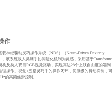
景大师
操作
OT Atom凭借其卓越的多场景适应能力脱颖而出，这得益于其搭载
神经驱动灵巧操作系统（NDS）（Neuro-Driven Dexterity
操作模型1代（ROM-1）。ROM-1融合了基础模型与垂直行业模
em），该系统以人类脑手协同进化机制为灵感，采用基于Transforme
通过模仿学习和强化学习进行训练，能够自主分解复杂任务并作
架构及类人双目RGB视觉驱动，实现高达28个上肢自由度的端到
其拥有1亿参数和24Hz端到端的控制能力，确保在非结构化环境
推理操作。视觉+五指灵巧手的操作闭环，伺服级的抖动抑制，
色，无论是汽车零部件装配，还是饮品制作及药房操作等场景，
0Hz的高频丝滑控制。
应对。