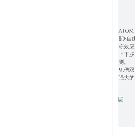
农产品冷链物流无惧高
霍尼韦尔扫描器助力汽
ATO
霍尼韦尔扫描器助你追
配6自
康耐视视觉相机AI技术
冻效应。
霍尼韦尔扫描器助力大
上下肢
测。
海康机器视觉是实现流
凭借双
霍尼韦尔手持终端是如
强大的
霍尼韦尔手持PDA助制
海康威视视觉传感器数
斑马手持PDA：让资产
霍尼韦尔扫描器教你如
斑马固定式读码器在电