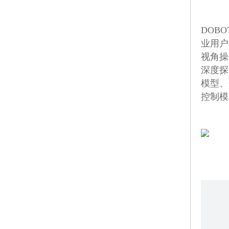
嵌入条码扫描器价格怎
DOB
条码碳带批发-需要留
业用户
条码打印机碳带多少钱
视角操
深度探
霍尼韦尔Honeywell固
模型、
彩色标签助餐饮业一臂
控制模
怎样才能一次性扫描多
为什么产品要做防伪标
无线蓝牙扫描枪多少钱
新大陆扫描器：半导体
对于生产流程的追踪与
霍尼韦尔扫描器告诉你
霍尼韦尔PDA：引领医