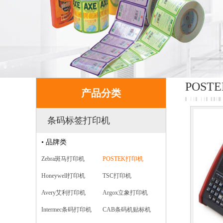
POST
产品分类
条码标签打印机
• 品牌类
Zebra斑马打印机
POSTEK打印机
Honeywell打印机
TSC打印机
Avery艾利打印机
Argox立象打印机
Intermec条码打印机
CAB条码机贴标机