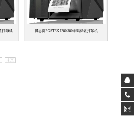
标签打印机
博思得POSTEK I200|300条码标签打印机
页
末页