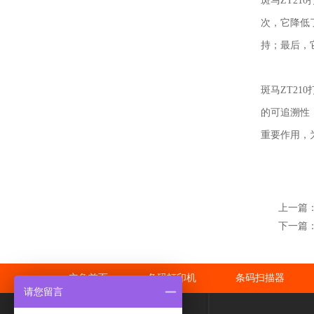
斑马ZT2
次，它降低
持；最后，
斑马ZT2
的可追溯性
重要作用，
上一篇：
下一篇：
立象首页
条码打印机
条码扫描器
请您留言