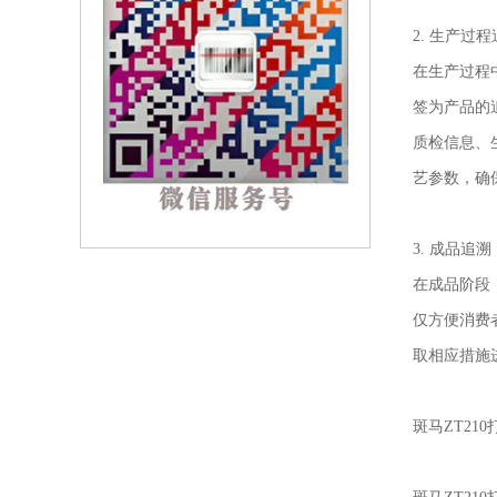
2. 生产过
在生产过程
签为产品的
质检信息、
艺参数，确
3. 成品追溯
在成品阶段
仅方便消费
取相应措施
斑马ZT21