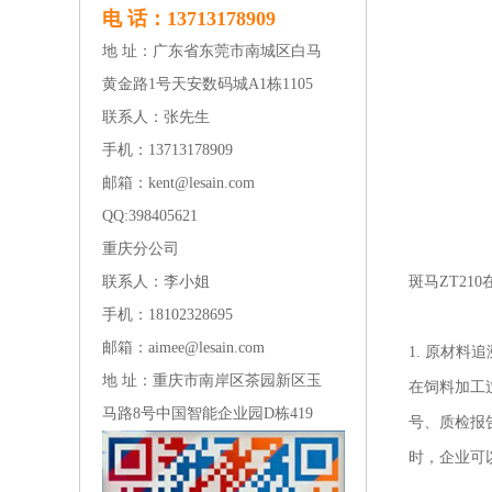
电 话：13713178909
地 址：广东省东莞市南城区白马
黄金路1号天安数码城A1栋1105
联系人：张先生
手机：13713178909
邮箱：kent@lesain.com
QQ:
398405621
重庆分公司
联系人：李小姐
斑马ZT21
手机：18102328695
邮箱：aimee@lesain.com
1. 原材料追
地 址：重庆市南岸区茶园新区玉
在饲料加工
马路8号中国智能企业园D栋419
号、质检报
时，企业可