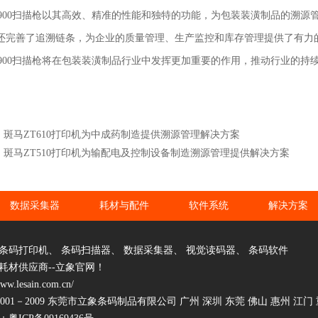
ell 1900扫描枪以其高效、精准的性能和独特的功能，为包装装潢制品
还完善了追溯链条，为企业的质量管理、生产监控和库存管理提供了有力
ell 1900扫描枪将在包装装潢制品行业中发挥更加重要的作用，推动行业的
：斑马ZT610打印机为中成药制造提供溯源管理解决方案
：斑马ZT510打印机为输配电及控制设备制造溯源管理提供解决方案
数据采集器
耗材与配件
软件系统
解决方案
条码打印机
、
条码扫描器
、
数据采集器
、
视觉读码器
、
条码软件
耗材供应商--立象官网！
www.lesain.com.cn/
2001－2009 东莞市立象条码制品有限公司 广州 深圳 东莞 佛山 惠州 江门