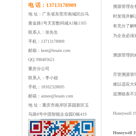
电 话：13713178909
溯源管理在
地 址：广东省东莞市南城区白马
时发现并解
黄金路1号天安数码城A1栋1105
有充分了解
联系人：张先生
为企业必须
手机：13713178909
邮箱：kent@lesain.com
溯源管理的
QQ:
398405621
重庆分公司
尽管溯源管
联系人：李小姐
难以适应大
手机：18102328695
追溯链条不
邮箱：aimee@lesain.com
地 址：重庆市南岸区茶园新区玉
Honeywel
马路8号中国智能企业园D栋419
Honeywell