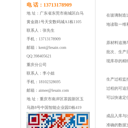
电 话：13713178909
地 址：广东省东莞市南城区白马
在玻璃制造
黄金路1号天安数码城A1栋1105
地读取一维
联系人：张先生
手机：13713178909
原材料追溯与
邮箱：kent@lesain.com
批次、生产
QQ:
398405621
现库存的精
重庆分公司
联系人：李小姐
生产过程监控
手机：18102328695
过程的可追
邮箱：aimee@lesain.com
可以快速定
地 址：重庆市南岸区茶园新区玉
马路8号中国智能企业园D栋419
成品入库与出
准确的数据