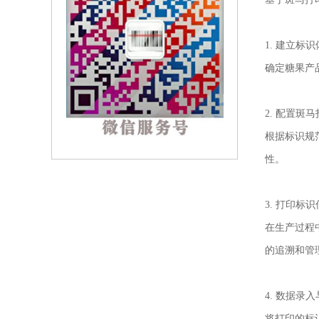
1. 建立标
确定糖果产
2. 配置斑
根据标识规
性。
3. 打印标
在生产过程
的追溯和管
4. 数据录
将打印的标