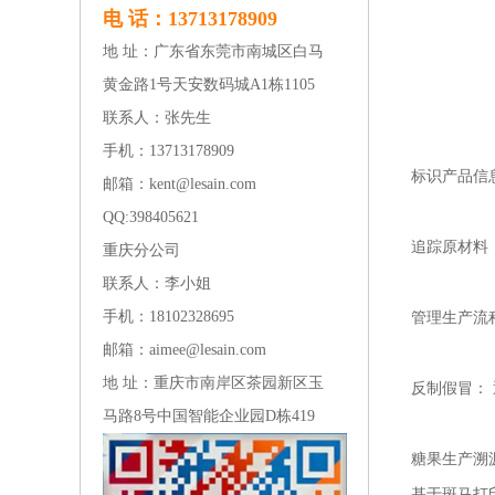
电 话：13713178909
地 址：广东省东莞市南城区白马
黄金路1号天安数码城A1栋1105
联系人：张先生
手机：13713178909
标识产品信
邮箱：kent@lesain.com
QQ:
398405621
追踪原材料
重庆分公司
联系人：李小姐
手机：18102328695
管理生产流
邮箱：aimee@lesain.com
地 址：重庆市南岸区茶园新区玉
反制假冒：
马路8号中国智能企业园D栋419
糖果生产溯
基于斑马打