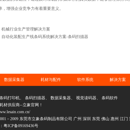
率，增强企业竞争力有着重要意义。
：机械行业生产管理解决方案
：自动化装配生产线条码系统解决方案-条码扫描器
数据采集器
耗材与配件
软件系统
解决方案
条码打印机
、
条码扫描器
、
数据采集器
、
视觉读码器
、
条码软件
耗材供应商--立象官网！
www.lesain.com.cn/
2001－2009 东莞市立象条码制品有限公司 广州 深圳 东莞 佛山 惠州 江门
：
粤ICP备09169436号