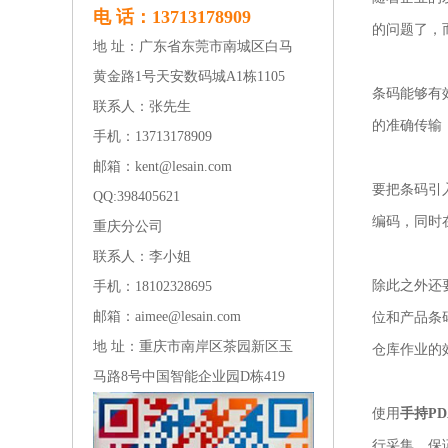
电 话：13713178909
的问题了，
地 址：广东省东莞市南城区白马
黄金路1号天安数码城A1栋1105
条码能够有
联系人：张先生
的准确传输
手机：13713178909
邮箱：kent@lesain.com
要把条码引
QQ:
398405621
编码，同时
重庆分公司
联系人：李小姐
除此之外还
手机：18102328695
邮箱：aimee@lesain.com
位和产品条
地 址：重庆市南岸区茶园新区玉
仓库作业的
马路8号中国智能企业园D栋419
使用
手持PD
行采集，保